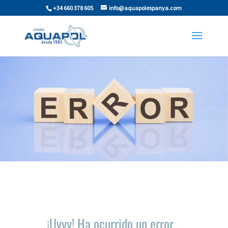
+34 660 378 605
info@aquapolespanya.com
¡Uyyy! Ha ocurrido un error…