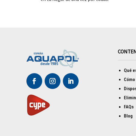
CONTE
Qué e
Cómo 
Dispos
Elimi
FAQs
Blog