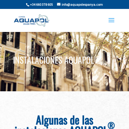
+34 660 378 605
info@aquapolespanya.com
INSTALACIONES AQUAPOL
®
Algunas de las
®